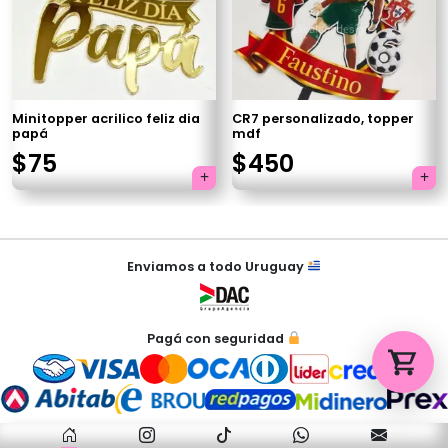
Tu carrito está vacío.
Agregá un producto y aparecerá acá
automáticamente.
Minitopper acrilico feliz dia
CR7 personalizado, topper
papá
mdf
$
75
$
450
Navegación
Enviamos a todo Uruguay
de
entradas
Pagá con seguridad
Estamos online