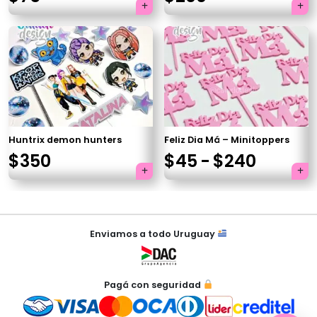
×
Tu carrito está vacío.
Huntrix demon hunters
Feliz Dia Má – Minitoppers
Agregá un producto y aparecerá acá
Rango
$
350
$
45
-
$
240
automáticamente.
de
precios
Navegación
desde
Enviamos a todo Uruguay
de
$45
entradas
hasta
Pagá con seguridad
$240