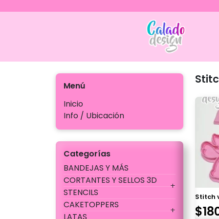
Ir
al
contenido
Calado
Stit
Menú
Inicio
Info / Ubicación
Categorías
BANDEJAS Y MÁS
CORTANTES Y SELLOS 3D
STENCILS
Stitch 
CAKETOPPERS
$
18
LATAS