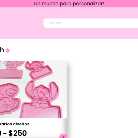
Un mundo para personalizar!
 Design
ch
varios diseños
Rango
0
-
$
250