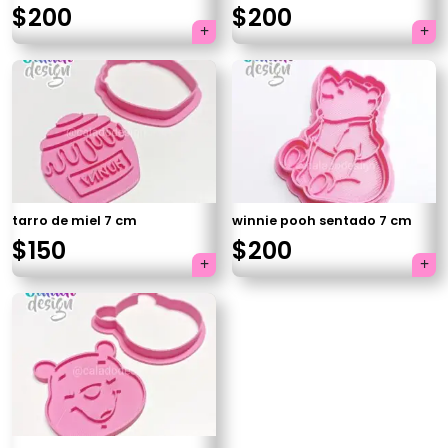
$
200
$
200
tarro de miel 7 cm
winnie pooh sentado 7 cm
$
150
$
200
×
Tu carrito está vacío.
Agregá un producto y aparecerá acá