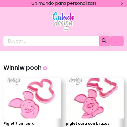
Ir
Un mundo para personalizar!
al
contenido
Calado Design
Winniw pooh
Piglet 7 cm cara
piglet cara con brazos