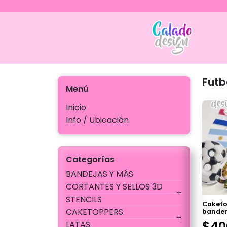
Ir
al
contenido
Calado
Futb
Menú
Inicio
Info / Ubicación
Categorías
BANDEJAS Y MÁS
CORTANTES Y SELLOS 3D
STENCILS
Caketo
CAKETOPPERS
bander
$
40
LATAS