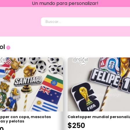
Un mundo para personalizar!
 Design
ol
pper con copa, mascotas
Caketopper mundial personali
as y pelotas
$
250
0