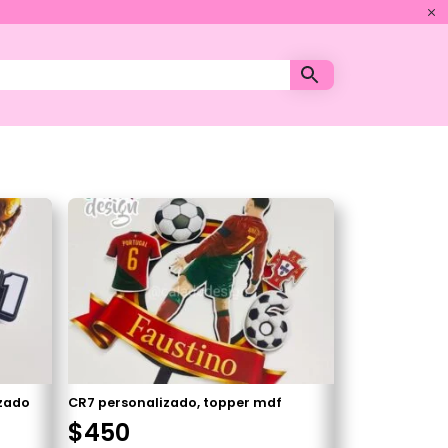
zado
CR7 personalizado, topper mdf
$
450