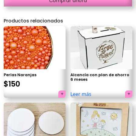
Comprar ahora
Productos relacionados
Perlas Naranjas
Alcancía con plan de ahorro
6 meses
El
El
$
150
precio
precio
Leer más
original
actual
×
era:
es:
$300.
$150.