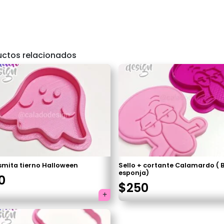
uctos relacionados
smita tierno Halloween
Sello + cortante Calamardo ( 
esponja)
0
$
250