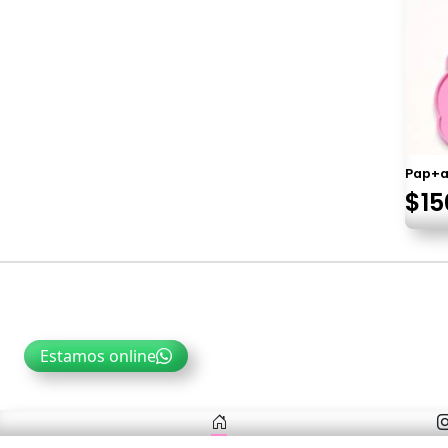
Pap+a
El
$
15
pre
Navegación
ori
era
de
$20
entradas
Estamos online