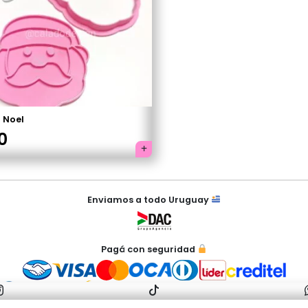
 Noel
El
0
cio
precio
ginal
actual
Enviamos a todo Uruguay
:
es:
0.
$150.
Pagá con seguridad