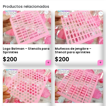
Productos relacionados
Logo Batman – Stencils para
Muñecos de jengibre –
Sprinkles
Stencil para sprinkles
El
El
El
El
$
200
$
200
precio
precio
precio
precio
×
original
actual
original
actual
era:
es:
era:
es:
$250.
$200.
$250.
$200.
Tu carrito está vacío.