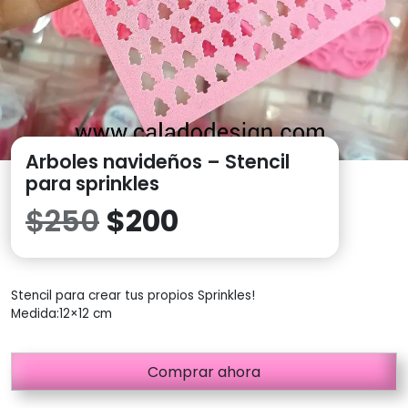
Arboles navideños – Stencil
para sprinkles
El
El
$
250
$
200
precio
precio
Stencil para crear tus propios Sprinkles!
original
actual
Medida:12×12 cm
era:
es:
Comprar ahora
$250.
$200.