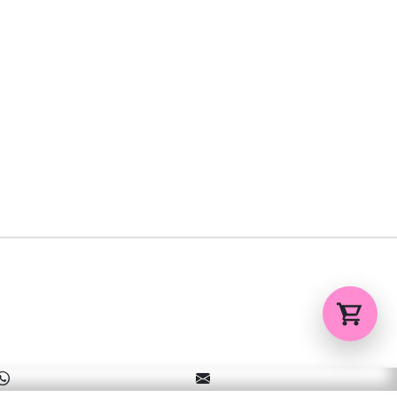
Tu carrito está vacío.
Agregá un producto y aparecerá acá
automáticamente.