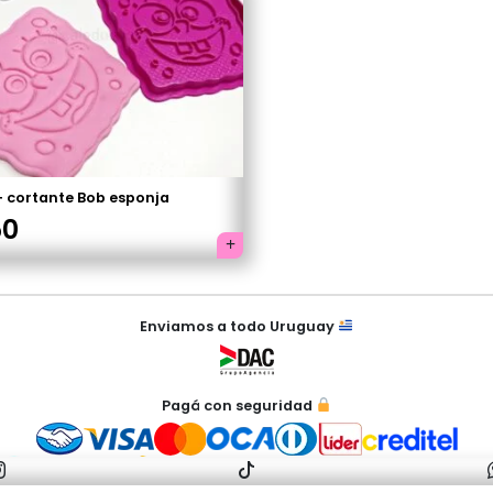
original
actual
era:
es:
$350.
$290.
+ cortante Bob esponja
50
Enviamos a todo Uruguay
Pagá con seguridad