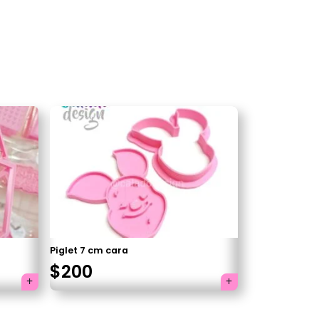
Piglet 7 cm cara
×
$
200